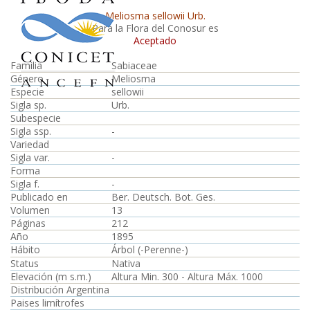
Meliosma sellowii Urb.
Para la Flora del Conosur es
Aceptado
Familia
Sabiaceae
Género
Meliosma
Especie
sellowii
Sigla sp.
Urb.
Subespecie
Sigla ssp.
-
Variedad
Sigla var.
-
Forma
Sigla f.
-
Publicado en
Ber. Deutsch. Bot. Ges.
Volumen
13
Páginas
212
Año
1895
Hábito
Árbol (-Perenne-)
Status
Nativa
Elevación (m s.m.)
Altura Min. 300 - Altura Máx. 1000
Distribución Argentina
Paises limítrofes