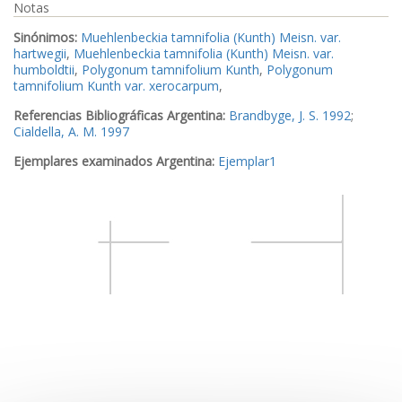
Notas
Sinónimos:
Muehlenbeckia tamnifolia (Kunth) Meisn. var.
hartwegii
,
Muehlenbeckia tamnifolia (Kunth) Meisn. var.
humboldtii
,
Polygonum tamnifolium Kunth
,
Polygonum
tamnifolium Kunth var. xerocarpum
,
Referencias Bibliográficas Argentina:
Brandbyge, J. S. 1992
;
Cialdella, A. M. 1997
Ejemplares examinados Argentina:
Ejemplar1