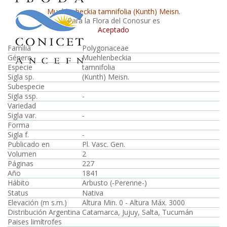
Muehlenbeckia tamnifolia (Kunth) Meisn.
Para la Flora del Conosur es
Aceptado
Familia
Polygonaceae
Género
Muehlenbeckia
Especie
tamnifolia
Sigla sp.
(Kunth) Meisn.
Subespecie
Sigla ssp.
-
Variedad
Sigla var.
-
Forma
Sigla f.
-
Publicado en
Pl. Vasc. Gen.
Volumen
2
Páginas
227
Año
1841
Hábito
Arbusto (-Perenne-)
Status
Nativa
Elevación (m s.m.)
Altura Min. 0 - Altura Máx. 3000
Distribución Argentina
Catamarca, Jujuy, Salta, Tucumán
Paises limítrofes