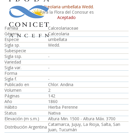
Calceolaria umbellata Wedd.
Para la Flora del Conosur es
Aceptado
Familia
Calceolariaceae
Género
Calceolaria
Especie
umbellata
Sigla sp.
Wedd.
Subespecie
Sigla ssp.
-
Variedad
Sigla var.
-
Forma
Sigla f.
-
Publicado en
Chlor. Andina
Volumen
2
Páginas
142
Año
1860
Hábito
Hierba Perenne
Status
Nativa
Elevación (m s.m.)
Altura Min. 1500 - Altura Máx. 3700
Catamarca, Jujuy, La Rioja, Salta, San
Distribución Argentina
Juan, Tucumán