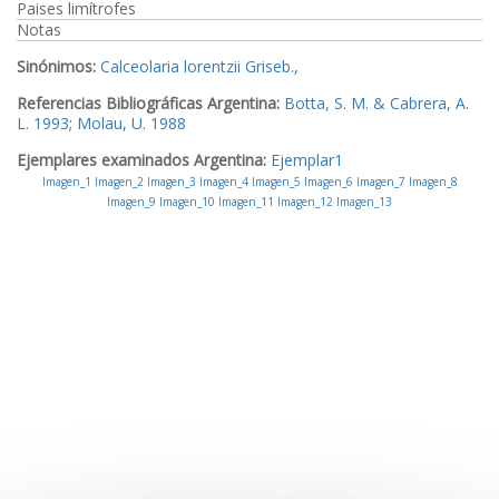
Paises limítrofes
Notas
Sinónimos:
Calceolaria lorentzii Griseb.
,
Referencias Bibliográficas Argentina:
Botta, S. M. & Cabrera, A.
L. 1993
;
Molau, U. 1988
Ejemplares examinados Argentina:
Ejemplar1
Imagen_1
Imagen_2
Imagen_3
Imagen_4
Imagen_5
Imagen_6
Imagen_7
Imagen_8
Imagen_9
Imagen_10
Imagen_11
Imagen_12
Imagen_13