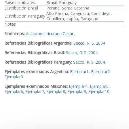
Paises limítrofes
Brasil, Paraguay
Distribución Brasil
Parana, Santa Catarina
Alto Paraná, Caaguazú, Canindeyú,
Distribución Paraguay
Cordillera, Itapúa, Paraguarí
Notas
Sinónimos:
Alchornea iricurana Casar.
,
Referencias Bibliográficas Argentina:
Secco, R. S. 2004
Referencias Bibliográficas Brasil:
Secco, R. S. 2004
Referencias Bibliográficas Paraguay:
Secco, R. S. 2004
Ejemplares examinados Argentina:
Ejemplar1
,
Ejemplar2
,
Ejemplar3
Ejemplares examinados Misiones:
Ejemplar4
,
Ejemplar5
,
Ejemplar6
,
Ejemplar7
,
Ejemplar8
,
Ejemplar9
,
Ejemplar10
,
Ejemplar11
,
Ejemplar12
,
Ejemplar13
,
Ejemplar14
,
Ejemplar15
Ejemplares examinados Brasil:
Ejemplar16
,
Ejemplar17
Ejemplares examinados Paraguay:
Ejemplar18
,
Ejemplar19
Imagen_1
Imagen_2
Imagen_3
Imagen_4
Imagen_5
Imagen_6