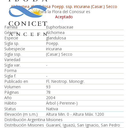
Alchornea glandulosa Poepp. ssp. iricurana (Casar.) Secco
Para la Flora del Conosur es
Aceptado
Familia
Euphorbiaceae
Género
Alchornea
Especie
glandulosa
Sigla sp.
Poepp.
Subespecie
iricurana
Sigla ssp.
(Casar.) Secco
Variedad
Sigla var.
-
Forma
Sigla f.
-
Publicado en
Fl. Neotrop. Monogr.
Volumen
93
Páginas
78
Año
2004
Hábito
Árbol (-Perenne-)
Status
Nativa
Elevación (m s.m.)
Altura Min. 0 - Altura Máx. 1200
Distribución Argentina
Misiones
Distribución Misiones
Guaraní, Iguazú, San Ignacio, San Pedro