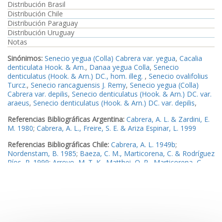
Distribución Brasil
Distribución Chile
Distribución Paraguay
Distribución Uruguay
Notas
Sinónimos:
Senecio yegua (Colla) Cabrera var. yegua
,
Cacalia
denticulata Hook. & Arn.
,
Danaa yegua Colla
,
Senecio
denticulatus (Hook. & Arn.) DC., hom. illeg.
,
Senecio ovalifolius
Turcz.
,
Senecio rancaguensis J. Remy
,
Senecio yegua (Colla)
Cabrera var. depilis
,
Senecio denticulatus (Hook. & Arn.) DC. var.
araeus
,
Senecio denticulatus (Hook. & Arn.) DC. var. depilis
,
Referencias Bibliográficas Argentina:
Cabrera, A. L. & Zardini, E.
M. 1980
;
Cabrera, A. L., Freire, S. E. & Ariza Espinar, L. 1999
Referencias Bibliográficas Chile:
Cabrera, A. L. 1949b
;
Nordenstam, B. 1985
;
Baeza, C. M., Marticorena, C. & Rodríguez
Ríos, R. 1999
;
Arroyo, M. T. K., Matthei, O. R., Marticorena, C.,
Muñoz-Schick, M., Pérez, F. & Humaña, A. M. 2001 [2000]
Ejemplares examinados Argentina:
Ejemplar1
Ejemplares examinados Chile:
Ejemplar2
,
Ejemplar3
,
Ejemplar4
Imagen_1
Imagen_2
Imagen_3
Imagen_4
Imagen_5