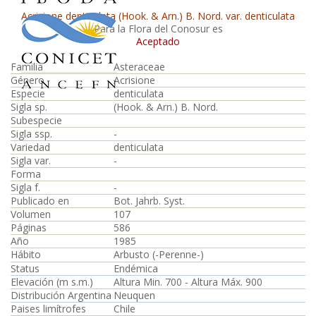
Acrisione denticulata (Hook. & Arn.) B. Nord. var. denticulata
Para la Flora del Conosur es
Aceptado
Familia
Asteraceae
Género
Acrisione
Especie
denticulata
Sigla sp.
(Hook. & Arn.) B. Nord.
Subespecie
Sigla ssp.
-
Variedad
denticulata
Sigla var.
-
Forma
Sigla f.
-
Publicado en
Bot. Jahrb. Syst.
Volumen
107
Páginas
586
Año
1985
Hábito
Arbusto (-Perenne-)
Status
Endémica
Elevación (m s.m.)
Altura Min. 700 - Altura Máx. 900
Distribución Argentina
Neuquen
Paises limítrofes
Chile