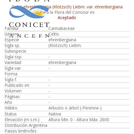
Celtis ehrenbergiana (Klotzsch) Liebm. var. ehrenbergiana
Para la Flora del Conosur es
Aceptado
Familia
Cannabaceae
Género
Celtis
Especie
ehrenbergiana
Sigla sp.
(Klotzsch) Liebm.
Subespecie
Sigla ssp.
-
Variedad
ehrenbergiana
Sigla var.
-
Forma
Sigla f.
-
Publicado en
-
Volumen
-
Páginas
-
Año
-
Hábito
Arbusto o árbol (-Perenne-)
Status
Nativa
Elevación (m s.m.)
Altura Min. 0 - Altura Máx. 2600
Distribución Argentina
Paises limítrofes