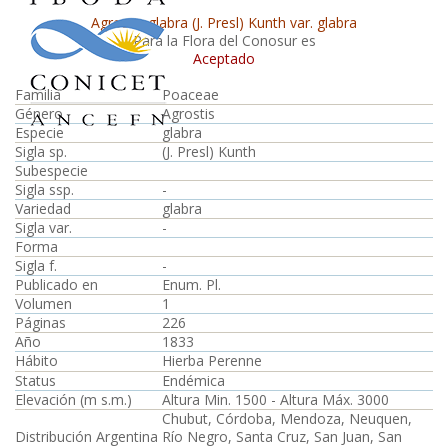
Agrostis glabra (J. Presl) Kunth var. glabra
Para la Flora del Conosur es
Aceptado
Familia
Poaceae
Género
Agrostis
Especie
glabra
Sigla sp.
(J. Presl) Kunth
Subespecie
Sigla ssp.
-
Variedad
glabra
Sigla var.
-
Forma
Sigla f.
-
Publicado en
Enum. Pl.
Volumen
1
Páginas
226
Año
1833
Hábito
Hierba Perenne
Status
Endémica
Elevación (m s.m.)
Altura Min. 1500 - Altura Máx. 3000
Chubut, Córdoba, Mendoza, Neuquen,
Distribución Argentina
Río Negro, Santa Cruz, San Juan, San