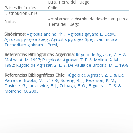
Luis, Tierra del Fuego
Paises limítrofes
Chile
Distribución Chile
Ampliamente distribuida desde San Juan a
Notas
Tierra del Fuego
Sinónimos:
Agrostis andina Phil.
,
Agrostis gayana E. Desv.
,
Agrostis pyrogea Speg.
,
Agrostis pyrogea Speg. var. mutica
,
Trichodium glabrum J. Presl
,
Referencias Bibliográficas Argentina:
Rúgolo de Agrasar, Z. E. &
Molina, A. M. 1997
;
Rúgolo de Agrasar, Z. E. & Molina, A. M.
1992
;
Rúgolo de Agrasar, Z. E. & De Paula de Brooks, M. E. 1978
Referencias Bibliográficas Chile:
Rúgolo de Agrasar, Z. E. & De
Paula de Brooks, M. E. 1978
;
Soreng, R. J., Peterson, P. M.,
Davidse, G., Judziewicz, E. J., Zuloaga, F. O., Filgueiras, T. S. &
Morrone, O. 2003
Ejemplares examinados Argentina:
Ejemplar1
Ejemplares examinados Chile:
Ejemplar2
Imagen_1
Imagen_2
Imagen_3
Imagen_4
Imagen_5
Imagen_6
Imagen_7
Imagen_8
Imagen_9
Imagen_10
Imagen_11
Imagen_12
Imagen_13
Imagen_14
Imagen_15
Imagen_16
Imagen_17