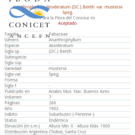
Anarthrophyllum desideratum (DC.) Benth. var. mustersii
Speg.
Para la Flora del Conosur es
Aceptado
Familia
Fabaceae
Género
Anarthrophyllum
Especie
desideratum
Sigla sp.
(DC.) Benth.
Subespecie
Sigla ssp.
-
Variedad
mustersii
Sigla var.
Speg.
Forma
Sigla f.
-
Publicado en
Anales Mus. Nac. Buenos Aires
Volumen
7
Páginas
260
Año
1902
Hábito
Subarbusto (-Perenne-)
Status
Endémica
Elevación (m s.m.)
Altura Min. 0 - Altura Máx. 1000
Distribución Argentina
Chubut, Santa Cruz