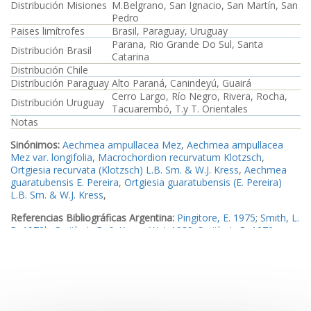
Distribución Misiones
M.Belgrano, San Ignacio, San Martín, San
Pedro
Paises limítrofes
Brasil, Paraguay, Uruguay
Parana, Rio Grande Do Sul, Santa
Distribución Brasil
Catarina
Distribución Chile
Distribución Paraguay
Alto Paraná, Canindeyú, Guairá
Cerro Largo, Río Negro, Rivera, Rocha,
Distribución Uruguay
Tacuarembó, T.y T. Orientales
Notas
Sinónimos:
Aechmea ampullacea Mez
,
Aechmea ampullacea
Mez var. longifolia
,
Macrochordion recurvatum Klotzsch
,
Ortgiesia recurvata (Klotzsch) L.B. Sm. & W.J. Kress
,
Aechmea
guaratubensis E. Pereira
,
Ortgiesia guaratubensis (E. Pereira)
L.B. Sm. & W.J. Kress
,
Referencias Bibliográficas Argentina:
Pingitore, E. 1975
;
Smith, L.
B. 1972b
;
Smith, L. B. & Kress, W. J. 1989
;
Smith, L. B. 1979
;
Reitz, P. R. 1983
Referencias Bibliográficas Brasil:
Smith, L. B. & Kress, W. J. 1989
;
Smith, L. B. 1979
;
Luther, H. E. & Sieff, E. 1994
;
Reitz, P. R. 1983
;
Winkler, S. 1982
;
Miyamoto, S. N. A. & Tardivo, R. C. 2014