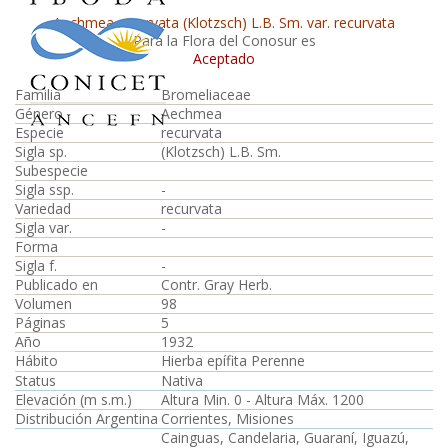
Aechmea recurvata (Klotzsch) L.B. Sm. var. recurvata
Para la Flora del Conosur es
Aceptado
Familia
Bromeliaceae
Género
Aechmea
Especie
recurvata
Sigla sp.
(Klotzsch) L.B. Sm.
Subespecie
Sigla ssp.
-
Variedad
recurvata
Sigla var.
-
Forma
Sigla f.
-
Publicado en
Contr. Gray Herb.
Volumen
98
Páginas
5
Año
1932
Hábito
Hierba epífita Perenne
Status
Nativa
Elevación (m s.m.)
Altura Min. 0 - Altura Máx. 1200
Distribución Argentina
Corrientes, Misiones
Cainguas, Candelaria, Guaraní, Iguazú,