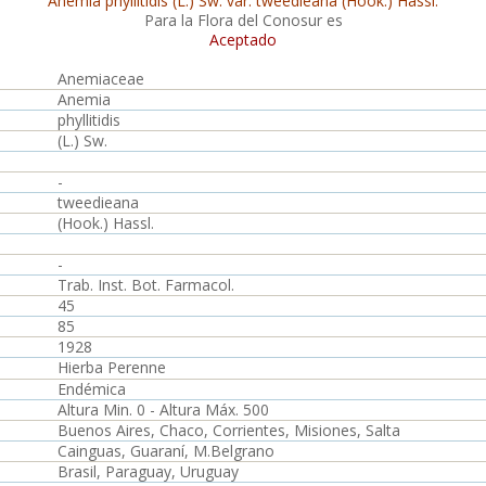
Anemia phyllitidis (L.) Sw. var. tweedieana (Hook.) Hassl.
Para la Flora del Conosur es
Aceptado
Anemiaceae
Anemia
phyllitidis
(L.) Sw.
-
tweedieana
(Hook.) Hassl.
-
Trab. Inst. Bot. Farmacol.
45
85
1928
Hierba Perenne
Endémica
Altura Min. 0 - Altura Máx. 500
Buenos Aires, Chaco, Corrientes, Misiones, Salta
Cainguas, Guaraní, M.Belgrano
Brasil, Paraguay, Uruguay