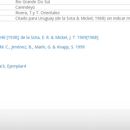
Rio Grande Do Sul
Canindeyú
Rivera, T.y T. Orientales
Citado para Uruguay (de la Sota & Mickel, 1968) sin indicar m
940 [1938]
;
de la Sota, E. R. & Mickel, J. T. 1969[1968]
. C., Jiménez, B., Marín, G. & Knapp, S. 1999
ar3
,
Ejemplar4
Imagen_1
Imagen_2
Imagen_3
Imagen_4
Imagen_5
Imagen_6
Imagen_7
Imagen_8