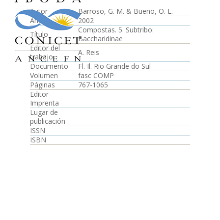
Autor
Barroso, G. M. & Bueno, O. L.
Año
2002
Compostas. 5. Subtribo:
Título
Baccharidinae
Editor del
A. Reis
trabajo
Documento
Fl. Il. Rio Grande do Sul
Volumen
fasc COMP
Páginas
767-1065
Editor-
Imprenta
Lugar de
publicación
ISSN
ISBN