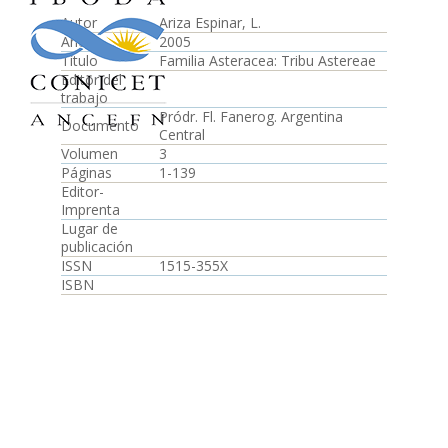
Autor
Ariza Espinar, L.
Año
2005
Título
Familia Asteracea: Tribu Astereae
Editor del
trabajo
Pródr. Fl. Fanerog. Argentina
Documento
Central
Volumen
3
Páginas
1-139
Editor-
Imprenta
Lugar de
publicación
ISSN
1515-355X
ISBN