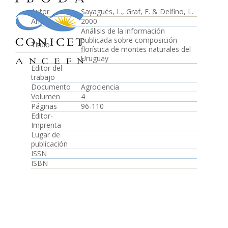
Autor
Sayagués, L., Graf, E. & Delfino, L.
Año
2000
Análisis de la información
publicada sobre composición
Título
florística de montes naturales del
Uruguay
Editor del
trabajo
Documento
Agrociencia
Volumen
4
Páginas
96-110
Editor-
Imprenta
Lugar de
publicación
ISSN
ISBN