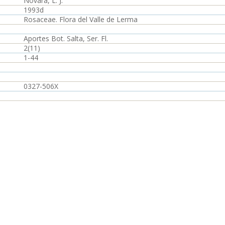
Novara, L. J.
1993d
Rosaceae. Flora del Valle de Lerma
Aportes Bot. Salta, Ser. Fl.
2(11)
1-44
0327-506X