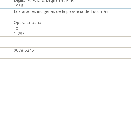
Digilio, A. P. L. & Legname, P. R.
1966
Los árboles indígenas de la provincia de Tucumán
Opera Lilloana
15
1-283
0078-5245