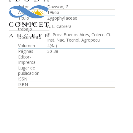
Autor
Dawson, G.
Año
1966b
Título
Zygophyllaceae
Editor del
A. L. Cabrera
trabajo
Fl. Prov. Buenos Aires, Colecc. Ci.
Documento
Inst. Nac. Tecnol. Agropecu.
Volumen
4(4a)
Páginas
30-38
Editor-
Imprenta
Lugar de
publicación
ISSN
ISBN