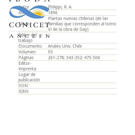
Autor
Philippi, R. A.
Año
1896
Plantas nuevas chilenas (de las
Título
familias que corresponden al tomo
VI de la obra de Gay)
Editor del
trabajo
Documento
Anales Univ. Chile
Volumen
93
Páginas
261-278; 343-352; 475-506
Editor-
Imprenta
Lugar de
publicación
ISSN
ISBN