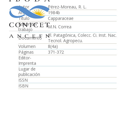
Autor
Pérez-Moreau, R. L.
Año
1984b
Título
Capparaceae
Editor del
M.N. Correa
trabajo
Fl. Patagónica, Colecc. Ci. Inst. Nac.
Documento
Tecnol. Agropecu.
Volumen
8(4a)
Páginas
371-372
Editor-
Imprenta
Lugar de
publicación
ISSN
ISBN