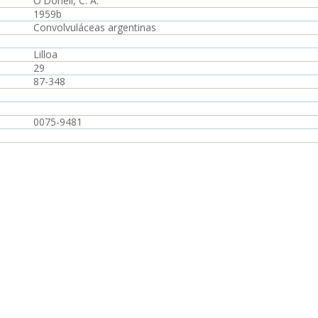
O'Donell, C. A.
1959b
Convolvuláceas argentinas
Lilloa
29
87-348
0075-9481