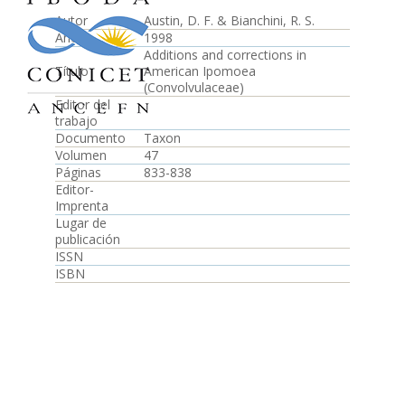
Autor
Austin, D. F. & Bianchini, R. S.
Año
1998
Additions and corrections in
Título
American Ipomoea
(Convolvulaceae)
Editor del
trabajo
Documento
Taxon
Volumen
47
Páginas
833-838
Editor-
Imprenta
Lugar de
publicación
ISSN
ISBN