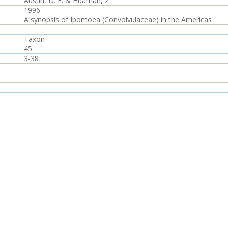
Austin, D. F. & Huáman, Z.
1996
A synopsis of Ipomoea (Convolvulaceae) in the Americas
Taxon
45
3-38