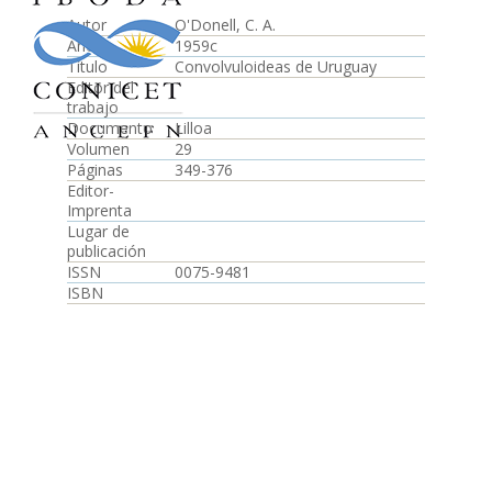
Autor
O'Donell, C. A.
Año
1959c
Título
Convolvuloideas de Uruguay
Editor del
trabajo
Documento
Lilloa
Volumen
29
Páginas
349-376
Editor-
Imprenta
Lugar de
publicación
ISSN
0075-9481
ISBN