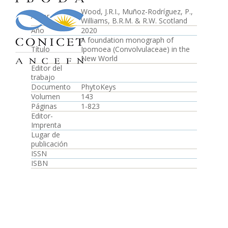
Wood, J.R.I., Muñoz-Rodríguez, P.,
Autor
Williams, B.R.M. & R.W. Scotland
Año
2020
A foundation monograph of
Título
Ipomoea (Convolvulaceae) in the
New World
Editor del
trabajo
Documento
PhytoKeys
Volumen
143
Páginas
1-823
Editor-
Imprenta
Lugar de
publicación
ISSN
ISBN