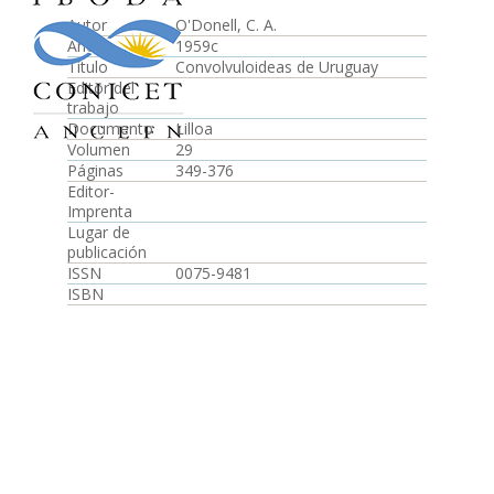
Autor
O'Donell, C. A.
Año
1959c
Título
Convolvuloideas de Uruguay
Editor del
trabajo
Documento
Lilloa
Volumen
29
Páginas
349-376
Editor-
Imprenta
Lugar de
publicación
ISSN
0075-9481
ISBN