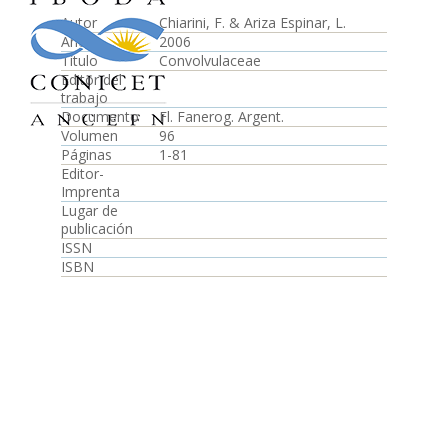
Autor
Chiarini, F. & Ariza Espinar, L.
Año
2006
Título
Convolvulaceae
Editor del
trabajo
Documento
Fl. Fanerog. Argent.
Volumen
96
Páginas
1-81
Editor-
Imprenta
Lugar de
publicación
ISSN
ISBN