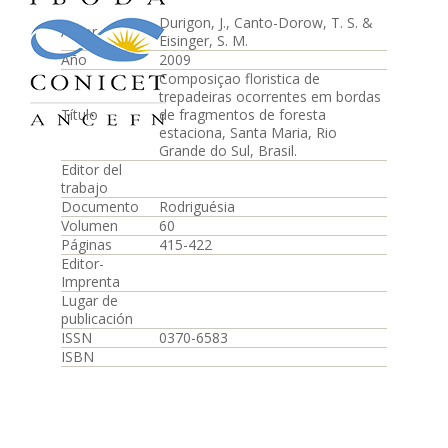
Durigon, J., Canto-Dorow, T. S. &
Autor
Eisinger, S. M.
Año
2009
Composiçao floristica de
trepadeiras ocorrentes em bordas
Título
de fragmentos de foresta
estaciona, Santa Maria, Rio
Grande do Sul, Brasil.
Editor del
trabajo
Documento
Rodriguésia
Volumen
60
Páginas
415-422
Editor-
Imprenta
Lugar de
publicación
ISSN
0370-6583
ISBN