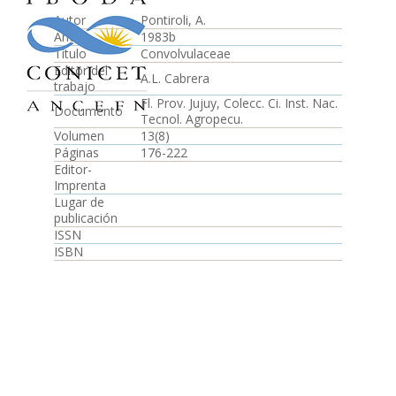
Autor
Pontiroli, A.
Año
1983b
Título
Convolvulaceae
Editor del
A.L. Cabrera
trabajo
Fl. Prov. Jujuy, Colecc. Ci. Inst. Nac.
Documento
Tecnol. Agropecu.
Volumen
13(8)
Páginas
176-222
Editor-
Imprenta
Lugar de
publicación
ISSN
ISBN