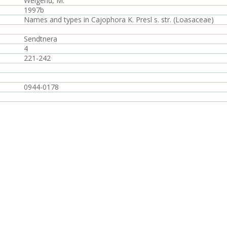
Weigend, M.
1997b
Names and types in Cajophora K. Presl s. str. (Loasaceae)
Sendtnera
4
221-242
0944-0178