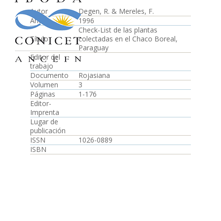
Autor
Degen, R. & Mereles, F.
Año
1996
Check-List de las plantas
Título
colectadas en el Chaco Boreal,
Paraguay
Editor del
trabajo
Documento
Rojasiana
Volumen
3
Páginas
1-176
Editor-
Imprenta
Lugar de
publicación
ISSN
1026-0889
ISBN