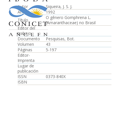
Autor
Siqueira, J. S. J.
Año
1992
O gênero Gomphrena L.
Título
(Amaranthaceae) no Brasil
Editor del
trabajo
Documento
Pesquisas, Bot.
Volumen
43
Páginas
5-197
Editor-
Imprenta
Lugar de
publicación
ISSN
0373-840X
ISBN