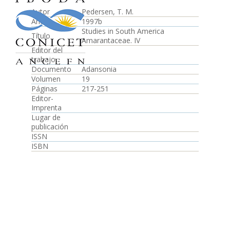
Autor
Pedersen, T. M.
Año
1997b
Studies in South America
Título
Amarantaceae. IV
Editor del
trabajo
Documento
Adansonia
Volumen
19
Páginas
217-251
Editor-
Imprenta
Lugar de
publicación
ISSN
ISBN