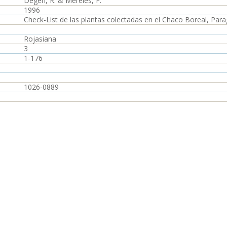
Degen, R. & Mereles, F.
1996
Check-List de las plantas colectadas en el Chaco Boreal, Par
Rojasiana
3
1-176
1026-0889