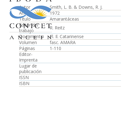
Autor
Smith, L. B. & Downs, R. J.
Año
1972
Título
Amarantáceas
Editor del
R. Reitz
trabajo
Documento
Fl. Il. Catarinense
Volumen
fasc. AMARA
Páginas
1-110
Editor-
Imprenta
Lugar de
publicación
ISSN
ISBN