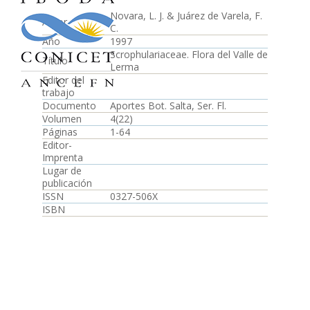
Novara, L. J. & Juárez de Varela, F.
Autor
C.
Año
1997
Scrophulariaceae. Flora del Valle de
Título
Lerma
Editor del
trabajo
Documento
Aportes Bot. Salta, Ser. Fl.
Volumen
4(22)
Páginas
1-64
Editor-
Imprenta
Lugar de
publicación
ISSN
0327-506X
ISBN