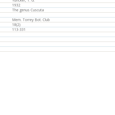
Yuncker, T. G.
1932
The genus Cuscuta
Mem. Torrey Bot. Club
18(2)
113-331