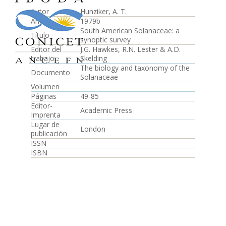
Autor
Hunziker, A. T.
Año
1979b
South American Solanaceae: a
Título
synoptic survey
Editor del
J.G. Hawkes, R.N. Lester & A.D.
trabajo
Skelding
The biology and taxonomy of the
Documento
Solanaceae
Volumen
Páginas
49-85
Editor-
Academic Press
Imprenta
Lugar de
London
publicación
ISSN
ISBN