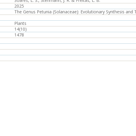
Soares, L. S., Stehmann, J. R. & Freitas, L. B.
2025
The Genus Petunia (Solanaceae): Evolutionary Synthesis and
Plants
14(10)
1478