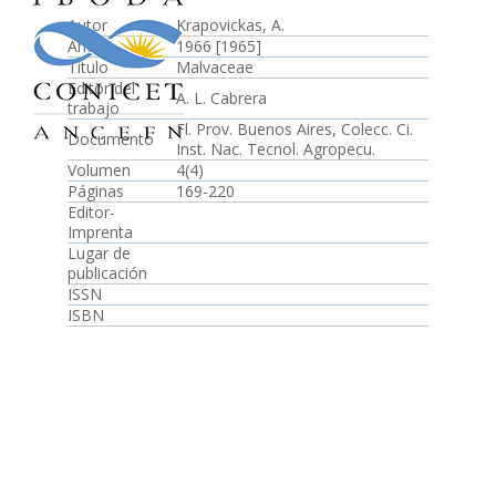
Autor
Krapovickas, A.
Año
1966 [1965]
Título
Malvaceae
Editor del
A. L. Cabrera
trabajo
Fl. Prov. Buenos Aires, Colecc. Ci.
Documento
Inst. Nac. Tecnol. Agropecu.
Volumen
4(4)
Páginas
169-220
Editor-
Imprenta
Lugar de
publicación
ISSN
ISBN