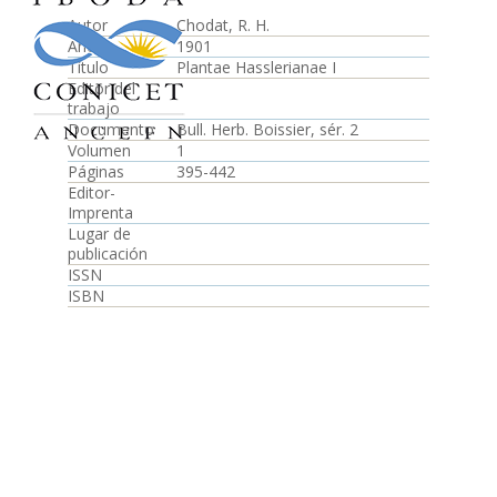
Autor
Chodat, R. H.
Año
1901
Título
Plantae Hasslerianae I
Editor del
trabajo
Documento
Bull. Herb. Boissier, sér. 2
Volumen
1
Páginas
395-442
Editor-
Imprenta
Lugar de
publicación
ISSN
ISBN