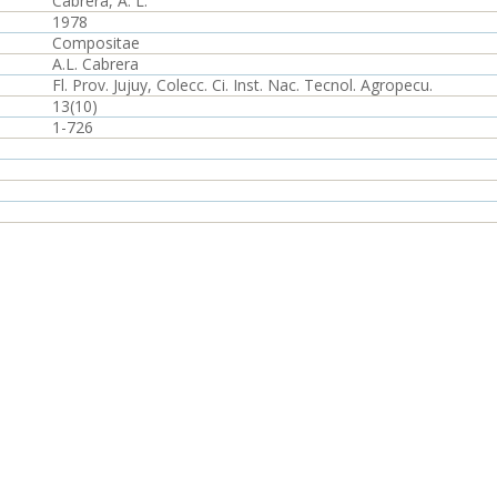
Cabrera, A. L.
1978
Compositae
A.L. Cabrera
Fl. Prov. Jujuy, Colecc. Ci. Inst. Nac. Tecnol. Agropecu.
13(10)
1-726