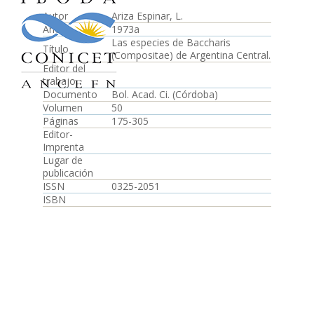
Autor
Ariza Espinar, L.
Año
1973a
Las especies de Baccharis
Título
(Compositae) de Argentina Central.
Editor del
trabajo
Documento
Bol. Acad. Ci. (Córdoba)
Volumen
50
Páginas
175-305
Editor-
Imprenta
Lugar de
publicación
ISSN
0325-2051
ISBN