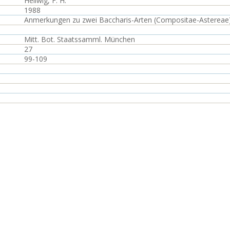
Hellwig, F. H.
1988
Anmerkungen zu zwei Baccharis-Arten (Compositae-Astereae)
Mitt. Bot. Staatssamml. München
27
99-109