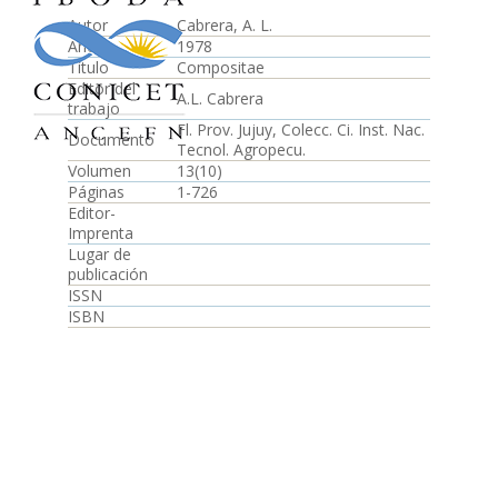
Autor
Cabrera, A. L.
Año
1978
Título
Compositae
Editor del
A.L. Cabrera
trabajo
Fl. Prov. Jujuy, Colecc. Ci. Inst. Nac.
Documento
Tecnol. Agropecu.
Volumen
13(10)
Páginas
1-726
Editor-
Imprenta
Lugar de
publicación
ISSN
ISBN