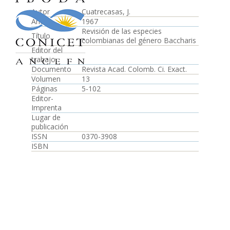
Autor
Cuatrecasas, J.
Año
1967
Revisión de las especies
Título
colombianas del género Baccharis
Editor del
trabajo
Documento
Revista Acad. Colomb. Ci. Exact.
Volumen
13
Páginas
5-102
Editor-
Imprenta
Lugar de
publicación
ISSN
0370-3908
ISBN