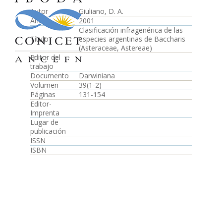
Autor
Giuliano, D. A.
Año
2001
Clasificación infragenérica de las
Título
especies argentinas de Baccharis
(Asteraceae, Astereae)
Editor del
trabajo
Documento
Darwiniana
Volumen
39(1-2)
Páginas
131-154
Editor-
Imprenta
Lugar de
publicación
ISSN
ISBN