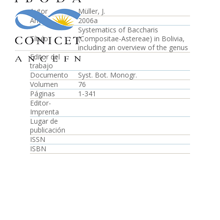
Autor
Müller, J.
Año
2006a
Systematics of Baccharis
Título
(Compositae-Astereae) in Bolivia,
including an overview of the genus
Editor del
trabajo
Documento
Syst. Bot. Monogr.
Volumen
76
Páginas
1-341
Editor-
Imprenta
Lugar de
publicación
ISSN
ISBN