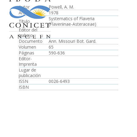
Autor
Powell, A. M.
Año
1978
Systematics of Flaveria
Título
(Flaveriinae-Asteraceae)
Editor del
trabajo
Documento
Ann. Missouri Bot. Gard.
Volumen
65
Páginas
590-636
Editor-
Imprenta
Lugar de
publicación
ISSN
0026-6493
ISBN