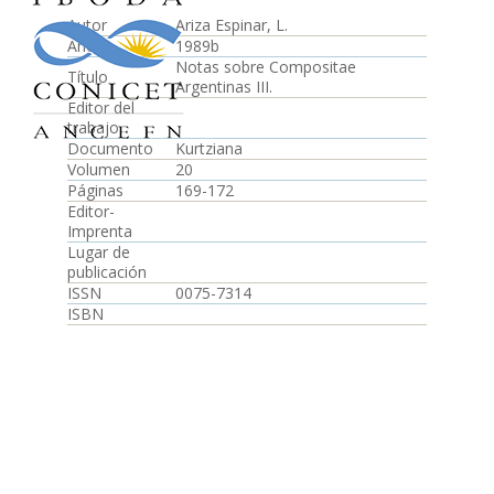
Autor
Ariza Espinar, L.
Año
1989b
Notas sobre Compositae
Título
Argentinas III.
Editor del
trabajo
Documento
Kurtziana
Volumen
20
Páginas
169-172
Editor-
Imprenta
Lugar de
publicación
ISSN
0075-7314
ISBN