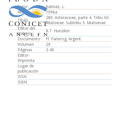
Autor
Katinas, L.
Año
1996a
280. Asteraceae, parte 4. Tribu XII.
Título
Mutisieae. Subtribu 3. Mutisiinae
Editor del
A.T. Hunziker
trabajo
Documento
Fl. Fanerog. Argent.
Volumen
29
Páginas
3-40
Editor-
Imprenta
Lugar de
publicación
ISSN
ISBN