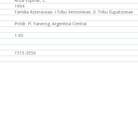
Ariza Espinar, L.
1994
Familia Asteraceae: I.Tribu Vernonieae, II. Tribu Eupatorieae
Pródr. Fl. Fanerog. Argentina Central
1-65
1515-355X